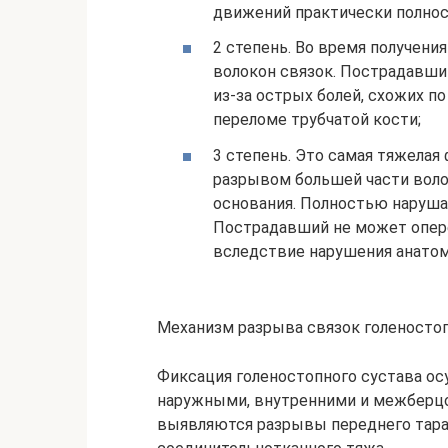
движений практически полнос
2 степень. Во время получени
волокон связок. Пострадавши
из-за острых болей, схожих п
переломе трубчатой кости;
3 степень. Это самая тяжела
разрывом большей части воло
основания. Полностью наруша
Пострадавший не может оперет
вследствие нарушения анатом
Механизм разрыва связок голеностоп
Фиксация голеностопного сустава ос
наружными, внутренними и межберцо
выявляются разрывы переднего тара