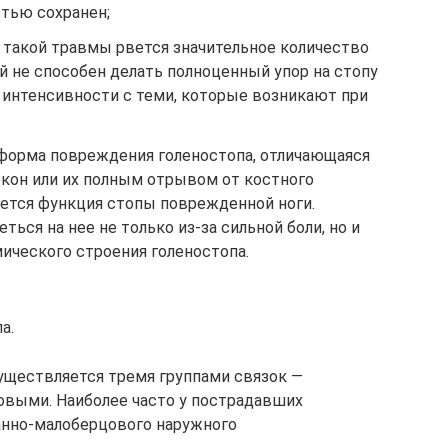
тью сохранен;
я такой травмы рвется значительное количество
й не способен делать полноценный упор на стопу
о интенсивности с теми, которые возникают при
я форма повреждения голеностопа, отличающаяся
кон или их полным отрывом от костного
ется функция стопы поврежденной ноги.
ься на нее не только из-за сильной боли, но и
ического строения голеностопа.
а.
уществляется тремя группами связок —
выми. Наиболее часто у пострадавших
нно-малоберцового наружного