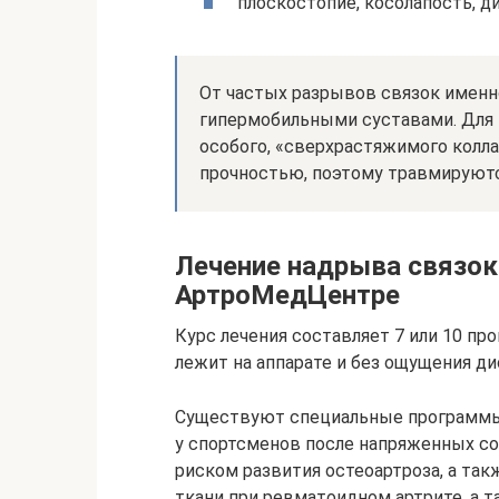
плоскостопие, косолапость, д
От частых разрывов связок именн
гипермобильными суставами. Для 
особого, «сверхрастяжимого колла
прочностью, поэтому травмируютс
Лечение надрыва связок
АртроМедЦентре
Курс лечения составляет 7 или 10 про
лежит на аппарате и без ощущения 
Существуют специальные программы 
у спортсменов после напряженных со
риском развития остеоартроза, а та
ткани при ревматоидном артрите, а 