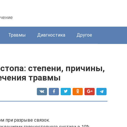
ечение
Травмы
Диагностика
Другое
стопа: степени, причины,
ечения травмы
м при разрыве связок.
еждениями голеностопного сустава в 10%