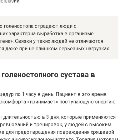
исплазии.
о голеностопа страдают люди с
них характерна выработка в организме
гена». Связки у таких людей не отличаются
я даже при не слишком серьезных нагрузках.
 голеностопного сустава в
цедур по 1 часу в день. Пациент в это время
дискомфорта «принимает» поступающую энергию.
длительностью в 3 дня, которые применяются
ревнований и тренировок, у людей с высоким
кже для предотвращения повреждения хрящевой
также анкилозирующем артрите. Терапия методом