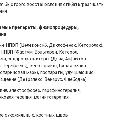
я быстрого восстановления сгибать/разгибать
ния.
емые препараты, физиопроцедуры,
ния
е НПВП (Целекоксиб, Диклофенак, Кеторолак),
НПВП (Фастум, Вольтарен, Кеторол,
ен), хондропротекторы (Дона, Алфлутоп,
, Терафлекс), венотоники (Троксевазин,
Гепариновая мазь), препараты, улучшающие
ащение (Детралекс, Венарус, Флебодиа)
пия, электрофорез, парафинотерапия,
уковая терапия, магнитотерапия
е сухожильных, костных швов