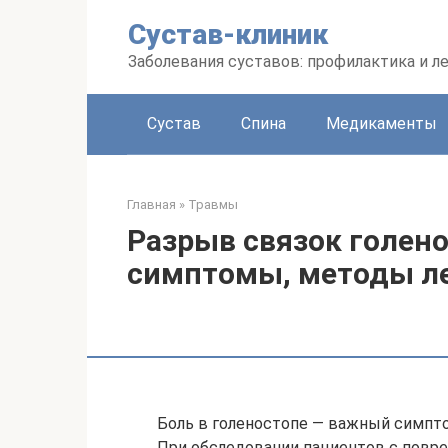
Перейти
Сустав-клиник
к
контенту
Заболевания суставов: профилактика и л
Сустав
Спина
Медикаменты
Главная
»
Травмы
Разрыв связок голено
симптомы, методы л
Боль в голеностопе — важный симпто
При обследовании пациентов с повр