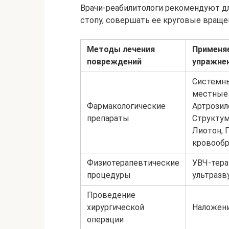
Врачи-реабилитологи рекомендуют дл
стопу, совершать ее круговые враще
Методы лечения
Применя
повреждений
упражне
Системны
местные 
Фармакологические
Артрозил
препараты
Структум
Лиотон, 
кровообр
Физиотерапевтические
УВЧ-тера
процедуры
ультразв
Проведение
хирургической
Наложени
операции