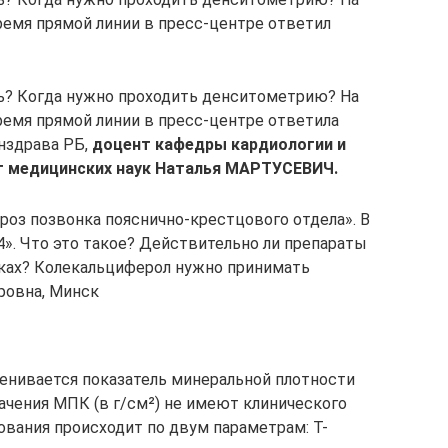
ремя прямой линии в пресс-центре ответил
ь? Когда нужно проходить денситометрию? На
ремя прямой линии в пресс-центре ответила
нздрава РБ,
доцент кафедры кардиологии и
ат медицинских наук Наталья МАРТУСЕВИЧ.
ороз позвонка пояснично-крестцового отдела». В
4». Что это такое? Действительно ли препараты
ках? Колекальциферол нужно принимать
ровна, Минск
енивается показатель минеральной плотности
ачения МПК (в г/см²) не имеют клинического
ования происходит по двум параметрам: Т-