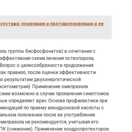
сустава: показания и противопоказания к ее
ель группы бисфосфонатов) в сочетании с
 эффективная схема лечения остеопороза,
 Вопрос о целесообразности продолжения
 как правило, после оценки эффективности
по результатам двухэнергетической
нситометрии). Применение омепразола
ами возможно в случае проявления симптомов
рые определяет врач. Основа профилактики при
омендаций по приему алендроновой кислоты с
льном положении после ее употребления.
мепразола не рекомендуется, учитывая его
МПК (снижение). Применение хондропротекторов