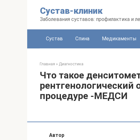
Перейти
Сустав-клиник
к
контенту
Заболевания суставов: профилактика и л
Сустав
Спина
Медикаменты
Главная
»
Диагностика
Что такое денситомет
рентгенологический о
процедуре -МЕДСИ
Автор