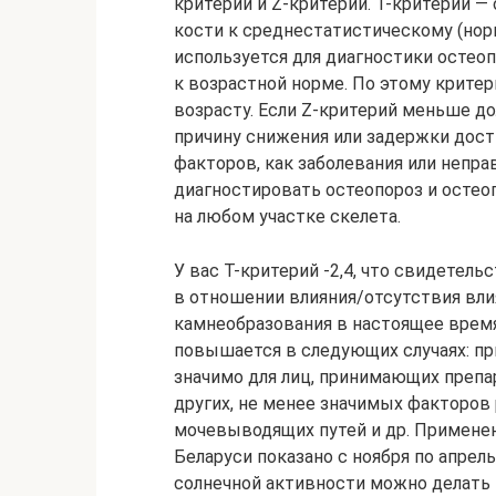
критерий и Z-критерий. Т-критерий —
кости к среднестатистическому (нор
используется для диагностики остео
к возрастной норме. По этому крите
возрасту. Если Z-критерий меньше до
причину снижения или задержки дос
факторов, как заболевания или непр
диагностировать остеопороз и остео
на любом участке скелета.
У вас Т-критерий -2,4, что свидетель
в отношении влияния/отсутствия вли
камнеобразования в настоящее время
повышается в следующих случаях: при
значимо для лиц, принимающих препар
других, не менее значимых факторов
мочевыводящих путей и др. Примене
Беларуси показано с ноября по апре
солнечной активности можно делать