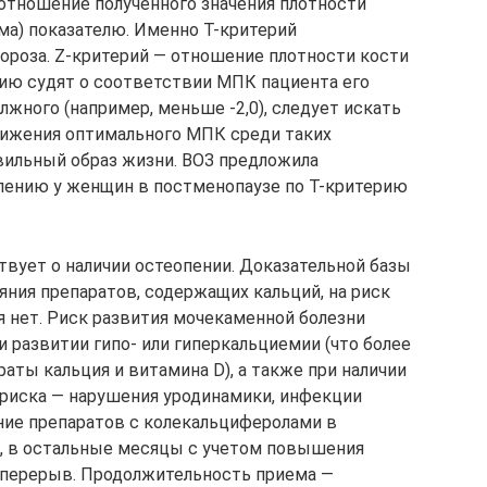
 отношение полученного значения плотности
ма) показателю. Именно Т-критерий
пороза. Z-критерий — отношение плотности кости
рию судят о соответствии МПК пациента его
лжного (например, меньше -2,0), следует искать
тижения оптимального МПК среди таких
авильный образ жизни. ВОЗ предложила
пению у женщин в постменопаузе по Т-критерию
ствует о наличии остеопении. Доказательной базы
яния препаратов, содержащих кальций, на риск
 нет. Риск развития мочекаменной болезни
 развитии гипо- или гиперкальциемии (что более
аты кальция и витамина D), а также при наличии
 риска — нарушения уродинамики, инфекции
ние препаратов с колекальциферолами в
ль, в остальные месяцы с учетом повышения
 перерыв. Продолжительность приема —