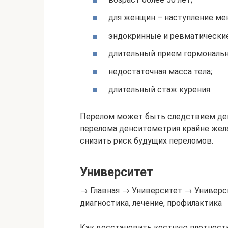
для женщин – наступление ме
эндокринные и ревматические
длительный прием гормональн
недостаточная масса тела;
длительный стаж курения.
Перелом может быть следствием дегр
перелома денситометрия крайне жела
снизить риск будущих переломов.
Университет
→ Главная → Университет → Универси
диагностика, лечение, профилактика
Как восстановить костную плотност