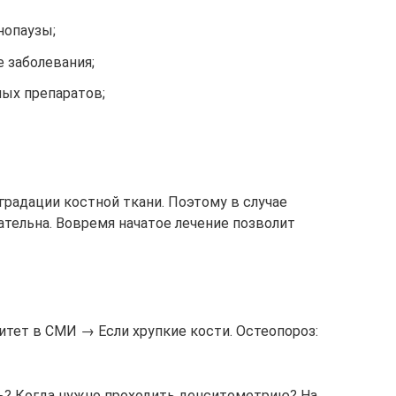
нопаузы;
 заболевания;
ых препаратов;
адации костной ткани. Поэтому в случае
тельна. Вовремя начатое лечение позволит
тет в СМИ → Если хрупкие кости. Остеопороз:
ь? Когда нужно проходить денситометрию? На