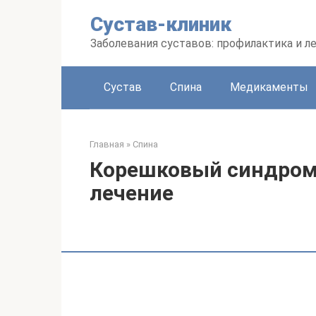
Перейти
Сустав-клиник
к
контенту
Заболевания суставов: профилактика и л
Сустав
Спина
Медикаменты
Главная
»
Спина
Корешковый синдром.
лечение