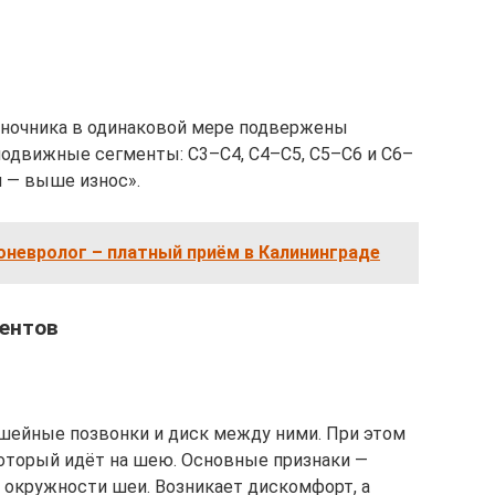
оночника в одинаковой мере подвержены
подвижные сегменты: С3–С4, С4–С5, С5–С6 и C6–
 — выше износ».
оневролог – платный приём в Калининграде
ентов
й шейные позвонки и диск между ними. При этом
который идёт на шею. Основные признаки —
 окружности шеи. Возникает дискомфорт, а