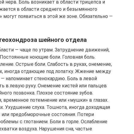
й нерв. Боль возникает в области трицепса и
ижается в области среднего и безымянного
 могут появиться в этой же зоне. Обязательно —
еохондроза шейного отдела
бласти — чаще по утрам. Затруднение движений,
Постоянные ноющие боли. Головная боль.
ение. Острые боли. Слабость в руках, онемение,
ах, иногда отдающие под лопатку. Жжение между
 — напоминает стенокардию. Боль в левой
ь в левую руку. Онемение кистей или пальцев
ного позвонка. Плохое состояние зубов.
 временное потемнение или «мушки» в глазах.
х. Ухудшение слуха. Тошнота, иногда доходящая
и или предобморочные состояния. Потери
роблемы с глотанием. Боли в горле. Ослабление
нехватки воздуха. Нарушения сна, частые