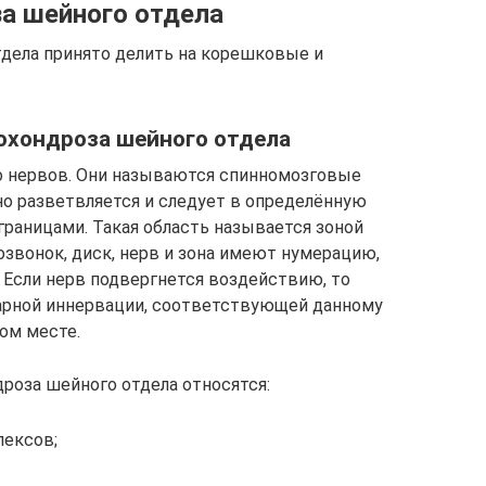
а шейного отдела
дела принято делить на корешковые и
охондроза шейного отдела
 нервов. Они называются спинномозговые
о разветвляется и следует в определённую
границами. Такая область называется зоной
звонок, диск, нерв и зона имеют нумерацию,
 Если нерв подвергнется воздействию, то
арной иннервации, соответствующей данному
ном месте.
оза шейного отдела относятся:
лексов;