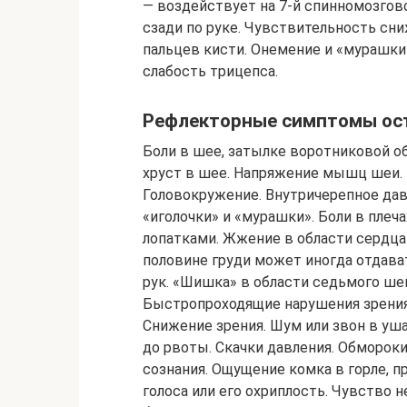
— воздействует на 7-й спинномозгово
сзади по руке. Чувствительность сн
пальцев кисти. Онемение и «мурашки»
слабость трицепса.
Рефлекторные симптомы ост
Боли в шее, затылке воротниковой о
хруст в шее. Напряжение мышц шеи. 
Головокружение. Внутричерепное давл
«иголочки» и «мурашки». Боли в плеч
лопатками. Жжение в области сердца
половине груди может иногда отдават
рук. «Шишка» в области седьмого шей
Быстропроходящие нарушения зрения,
Снижение зрения. Шум или звон в уша
до рвоты. Скачки давления. Обморок
сознания. Ощущение комка в горле, п
голоса или его охриплость. Чувство 