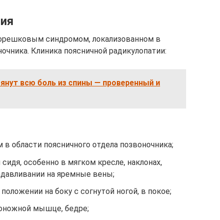
тия
корешковым синдромом, локализованном в
очника. Клиника поясничной радикулопатии:
янут всю боль из спины — проверенный и
 в области поясничного отдела позвоночника;
сидя, особенно в мягком кресле, наклонах,
надавливании на яремные вены;
положении на боку с согнутой ногой, в покое;
роножной мышце, бедре;