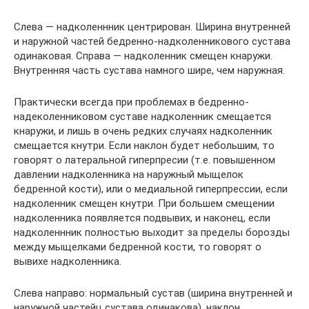
Слева — надколеннник центрирован. Ширина внутренней
и наружной частей бедренно-надколенникового сустава
одинаковая. Справа — надколенник смещен кнаружи.
Внутренняя часть сустава намного шире, чем наружная.
Практически всегда при проблемах в бедренно-
надеколенниковом суставе надколенник смещается
кнаружи, и лишь в очень редких случаях надколенник
смещается кнутри. Если наклон будет небольшим, то
говорят о латеральной гиперпресии (т.е. повышенном
давлении надколенника на наружный мыщелок
бедренной кости), или о медиальной гиперпрессии, если
надколенник смещен кнутри. При большем смещении
надколенника появляется подвывих, и наконец, если
надколеннник полностью выходит за пределы борозды
между мыщелками бедренной кости, то говорят о
вывихе надколенника.
Слева направо: нормальный сустав (ширина внутренней и
наружной частейц сустава одинакова), наклон