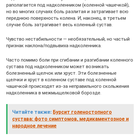
раполагается под надколенником (коленной чашечкой),
но во многих случаях боль разлитая и затрагивает всю
переднюю поверхность колена. И, наконец, в третьем
случае боль затрагивает весь коленный сустав.
Чувство нестабильности — необязательный, но частый
признак наклона/подвывиха надколенника.
Часто помимо боли при сгибании и разгибании коленного
сустава под надколенником может возникать
болезненный щелчок или хруст. Эти болезненные
щелчки и хруст в коленном суставе под коленной
чашечкой происходят из-за неправильного скольжения
надколенника в межмыщелковой борозде.
Читайте также:
Бурсит голеностопного
сустава: фото симптомов, медикаментозное и
народное лечение