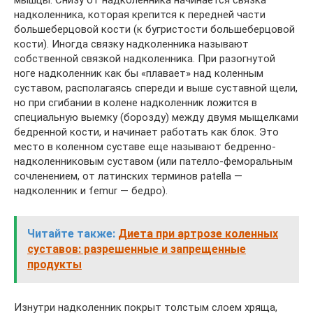
надколенника, которая крепится к передней части
большеберцовой кости (к бугристости большеберцовой
кости). Иногда связку надколенника называют
собственной связкой надколенника. При разогнутой
ноге надколенник как бы «плавает» над коленным
суставом, располагаясь спереди и выше суставной щели,
но при сгибании в колене надколенник ложится в
специальную выемку (борозду) между двумя мыщелками
бедренной кости, и начинает работать как блок. Это
место в коленном суставе еще называют бедренно-
надколенниковым суставом (или пателло-феморальным
сочленением, от латинских терминов patella —
надколенник и femur — бедро).
Читайте также:
Диета при артрозе коленных
суставов: разрешенные и запрещенные
продукты
Изнутри надколенник покрыт толстым слоем хряща,