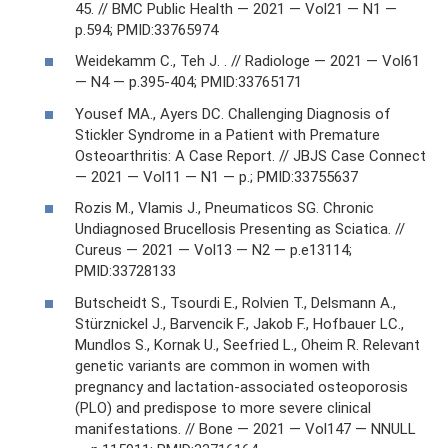
45. // BMC Public Health — 2021 — Vol21 — N1 —
p.594; PMID:33765974
Weidekamm C., Teh J. . // Radiologe — 2021 — Vol61
— N4 — p.395-404; PMID:33765171
Yousef MA., Ayers DC. Challenging Diagnosis of
Stickler Syndrome in a Patient with Premature
Osteoarthritis: A Case Report. // JBJS Case Connect
— 2021 — Vol11 — N1 — p.; PMID:33755637
Rozis M., Vlamis J., Pneumaticos SG. Chronic
Undiagnosed Brucellosis Presenting as Sciatica. //
Cureus — 2021 — Vol13 — N2 — p.e13114;
PMID:33728133
Butscheidt S., Tsourdi E., Rolvien T., Delsmann A.,
Stürznickel J., Barvencik F., Jakob F., Hofbauer LC.,
Mundlos S., Kornak U., Seefried L., Oheim R. Relevant
genetic variants are common in women with
pregnancy and lactation-associated osteoporosis
(PLO) and predispose to more severe clinical
manifestations. // Bone — 2021 — Vol147 — NNULL