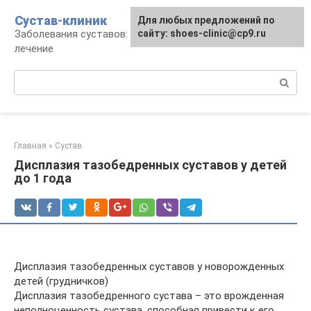
Перейти
Сустав-клиник
Для любых предложений по
к
Заболевания суставов: профилактика и
сайту: shoes-clinic@cp9.ru
контенту
лечение
Поиск:
Главная
»
Сустав
Дисплазия тазобедренных суставов у детей
до 1 года
Дисплазия тазобедренных суставов у новорожденных
детей (грудничков)
Дисплазия тазобедренного сустава – это врожденная
неполноценность сустава, способная привести к его