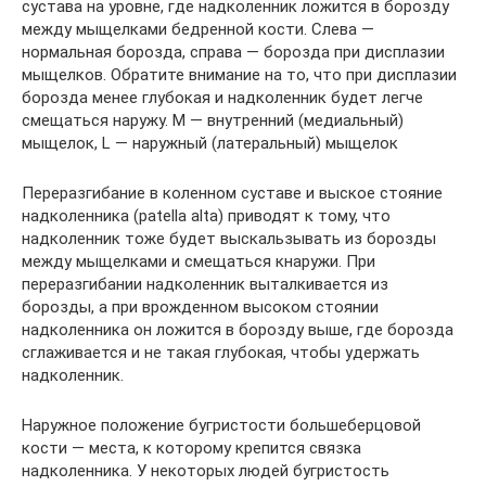
сустава на уровне, где надколенник ложится в борозду
между мыщелками бедренной кости. Слева —
нормальная борозда, справа — борозда при дисплазии
мыщелков. Обратите внимание на то, что при дисплазии
борозда менее глубокая и надколенник будет легче
смещаться наружу. M — внутренний (медиальный)
мыщелок, L — наружный (латеральный) мыщелок
Переразгибание в коленном суставе и выское стояние
надколенника (patella alta) приводят к тому, что
надколенник тоже будет выскальзывать из борозды
между мыщелками и смещаться кнаружи. При
переразгибании надколенник выталкивается из
борозды, а при врожденном высоком стоянии
надколенника он ложится в борозду выше, где борозда
сглаживается и не такая глубокая, чтобы удержать
надколенник.
Наружное положение бугристости большеберцовой
кости — места, к которому крепится связка
надколенника. У некоторых людей бугристость