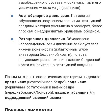
тазобедренного сустава — coxa vara, так и его
увеличение — coxa valga (рис. ниже).
Ацетабулярная дисплазия
. Патология
обусловлена нарушением развития вертлужной
впадины, которая уменьшена в размерах, более
плоская, с недоразвитым хрящевым ободком.
Ротационная дисплазия
. Обусловлена
несовпадением осей движение всех суставов
нижней конечности (избыточным углом
антеторсии бедренной кости), то есть,
нарушением расположения головки бедренной
кости относительно вертлужной впадины.
По клинико-рентгенологическим критериям выделяют
предвывих
(неустойчивое бедро),
подвывих
(первичный, остаточный и вывих бедра
(переднебоковой/боковой),
надацетабулярный
и
подвздошный высокий вывих
.
Причины дисплазии