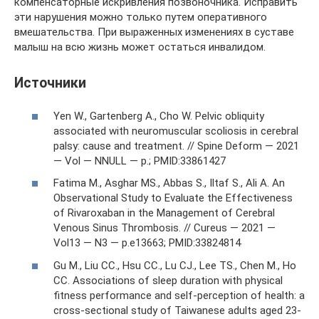
компенсаторные искривления позвоночника. Исправить
эти нарушения можно только путем оперативного
вмешательства. При выраженных изменениях в суставе
малыш на всю жизнь может остаться инвалидом.
Источники
Yen W., Gartenberg A., Cho W. Pelvic obliquity
associated with neuromuscular scoliosis in cerebral
palsy: cause and treatment. // Spine Deform — 2021
— Vol — NNULL — p.; PMID:33861427
Fatima M., Asghar MS., Abbas S., Iltaf S., Ali A. An
Observational Study to Evaluate the Effectiveness
of Rivaroxaban in the Management of Cerebral
Venous Sinus Thrombosis. // Cureus — 2021 —
Vol13 — N3 — p.e13663; PMID:33824814
Gu M., Liu CC., Hsu CC., Lu CJ., Lee TS., Chen M., Ho
CC. Associations of sleep duration with physical
fitness performance and self-perception of health: a
cross-sectional study of Taiwanese adults aged 23-