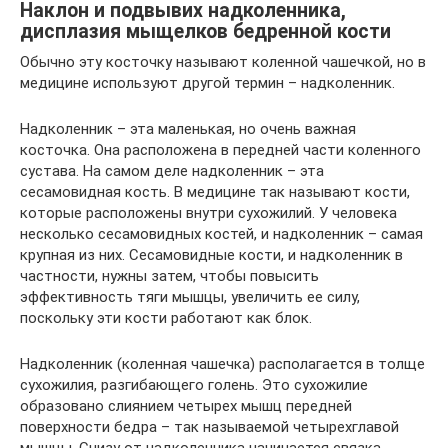
Наклон и подвывих надколенника,
дисплазия мыщелков бедренной кости
Обычно эту косточку называют коленной чашечкой, но в
медицине используют другой термин – надколенник.
Надколенник – эта маленькая, но очень важная
косточка. Она расположена в передней части коленного
сустава. На самом деле надколенник – эта
сесамовидная кость. В медицине так называют кости,
которые расположены внутри сухожилий. У человека
несколько сесамовидных костей, и надколенник – самая
крупная из них. Сесамовидные кости, и надколенник в
частности, нужны затем, чтобы повысить
эффективность тяги мышцы, увеличить ее силу,
поскольку эти кости работают как блок.
Надколенник (коленная чашечка) располагается в толще
сухожилия, разгибающего голень. Это сухожилие
образовано слиянием четырех мышц передней
поверхности бедра – так называемой четырехглавой
мышцы. Снизу от надколенника начинается связка