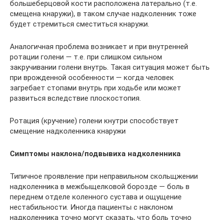
большеберцовой кости расположена латерально (т.е.
смещена кнаружи), в таком случае надколенник тоже
будет стремиться сместиться кнаружи.
Аналогичная проблема возникает и при внутренней
ротации голени — т.е. при слишком сильном
закручивании голени внутрь. Такая ситуация может быть
при врожденной особенности — когда человек
загребает стопами внутрь при ходьбе или может
развиться вследствие плоскостопия.
Ротация (кручение) голени кнутри способствует
смещение надколенника кнаружи
Симптомы наклона/подвывиха надколенника
Типичное проявление при неправильном скольщжении
надколенника в межбыщелковой борозде — боль в
переднем отделе коленного сустава и ощущение
нестабильности. Иногда пациенты с наклоном
надколенника точно могут сказать, что боль точно