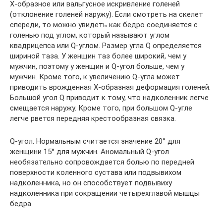
Х-образное или вальгусное искривление голеней
(отклонение голеней наружу). Если смотреть на скелет
спереди, то можно увидеть как бедро соединяется с
голенью под углом, который называют углом
квадрицепса или Q-углом. Размер угла Q определяется
шириной таза. У женщин таз более широкий, чем у
мужчин, поэтому у женщин и Q-угол больше, чем у
мужчин. Кроме того, к увеличению Q-угла может
приводить врожденная X-образная деформация голеней.
Большой угол Q приводит к тому, что надколенник легче
смещается наружу. Кроме того, при большом Q-угле
легче рвется передняя крестообразная связка.
Q-угол. Нормальным считается значение 20° для
женщини 15° для мужчин. Аномальный Q-угол
необязательно сопровождается болью по передней
поверхности коленного сустава или подвывихом
надколенника, но он способствует подвывиху
надколенника при сокращении четырехглавой мышцы
бедра