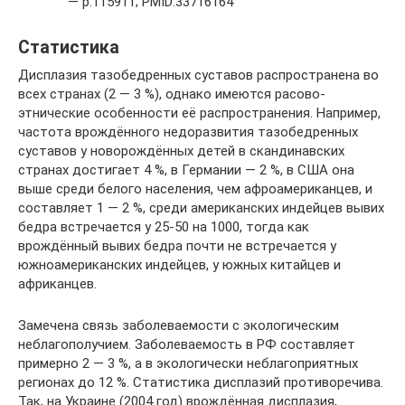
— p.115911; PMID:33716164
Статистика
Дисплазия тазобедренных суставов распространена во
всех странах (2 — 3 %), однако имеются расово-
этнические особенности её распространения. Например,
частота врождённого недоразвития тазобедренных
суставов у новорождённых детей в скандинавских
странах достигает 4 %, в Германии — 2 %, в США она
выше среди белого населения, чем афроамериканцев, и
составляет 1 — 2 %, среди американских индейцев вывих
бедра встречается у 25-50 на 1000, тогда как
врождённый вывих бедра почти не встречается у
южноамериканских индейцев, у южных китайцев и
африканцев.
Замечена связь заболеваемости с экологическим
неблагополучием. Заболеваемость в РФ составляет
примерно 2 — 3 %, а в экологически неблагоприятных
регионах до 12 %. Статистика дисплазий противоречива.
Так, на Украине (2004 год) врождённая дисплазия,