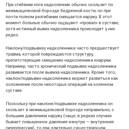
При сгибании ноги надколенник обычно скользит по
межмыщелковой борозде бедренной кости, но при
почти полном разгибании смещается наружу. В этот
момент больные обычно ощущают «провал» в суставе,
хотя истинный вывих надколенника происходит у них
редко.
Наклону/подвывиху надколенника часто предшествует
травма, которой повреждаются структуру,
препятствующие смещению надколенника кнаружи.
Например, часто хронический подвывих надколенника
развивается после вывиха надколенника. Кроме того,
наклон/подвывих надколенника моржет развиться как
осложнение после некоторых операций на коленном
суставе.
Поскольку при наклоне/подвывихе надколенника он
скользит в межмыщелковой борозде неправильно, с
большим давлением наружу (чаще, в редких случаях
бывает повышенное давление изнутри — внутренняя
гиперпрессия), то при длительно существующем