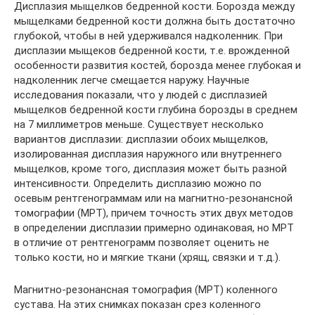
Дисплазия мыщелков бедренной кости. Борозда между
мыщелками бедренной кости должна быть достаточно
глубокой, чтобы в ней удерживался надколенник. При
дисплазии мыщеков бедренной кости, т.е. врожденной
особенности развития костей, борозда менее глубокая и
надколенник легче смещается наружу. Научные
исследования показали, что у людей с дисплазией
мыщелков бедренной кости глубина борозды в среднем
на 7 миллиметров меньше. Существует несколько
вариантов дисплазии: дисплазии обоих мыщелков,
изолированная дисплазия наружного или внутреннего
мыщелков, кроме того, дисплазия может быть разной
интенсивности. Определить дисплазию можно по
осевым рентгенограммам или на магнитно-резонансной
томографии (МРТ), причем точность этих двух методов
в определении дисплазии примерно одинаковая, но МРТ
в отличие от рентгенограмм позволяет оценить не
только кости, но и мягкие ткани (хрящ, связки и т.д.).
Магнитно-резонансная томография (МРТ) коленного
сустава. На этих снимках показан срез коленного