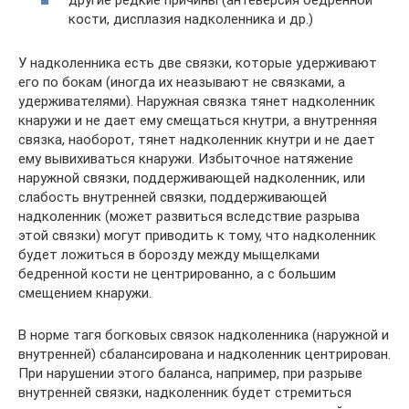
другие редкие причины (антеверсия бедренной
кости, дисплазия надколенника и др.)
У надколенника есть две связки, которые удерживают
его по бокам (иногда их неазывают не связками, а
удерживателями). Наружная связка тянет надколенник
кнаружи и не дает ему смещаться кнутри, а внутренняя
связка, наоборот, тянет надколенник кнутри и не дает
ему вывихиваться кнаружи. Избыточное натяжение
наружной связки, поддерживающей надколенник, или
слабость внутренней связки, поддерживающей
надколенник (может развиться вследствие разрыва
этой связки) могут приводить к тому, что надколенник
будет ложиться в борозду между мыщелками
бедренной кости не центрированно, а с большим
смещением кнаружи.
В норме тагя богковых связок надколенника (наружной и
внутренней) сбалансирована и надколенник центрирован.
При нарушении этого баланса, например, при разрыве
внутренней связки, надколенник будет стремиться