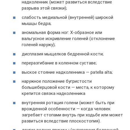
надколенник (может развиться вследствие
разрыва этой связки);
слабость медиальной (внутренней) широкой
мышцы бедра;
аномальная форма ног: Х-образное или
вальгусное искривление голеней (отклонение
голеней наружу);
дисплазия мыщелков бедренной кости;
переразгибание в коленном суставе;
выское стояние надколенника — patella alta;
наружное положение бугристости
большеберцовой кости — места, к которому
крепится связка надколенника
внутренняя ротация голени (может быть при
врожденной особенности — когда человек
загребает стопами внутрь при ходьбе или может
развиться вследствие плоскостопия).