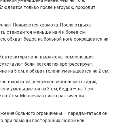
вижений уменьшена менее, чем на 10%,
блюдается только после нагрузок, проходит
нная. Появляется хромота. После отдыха
ь становится меньше на 4 и более см,
я, обхват бедра на больной ноге сокращается на
 Контрактура явно выражена, компенсация
сутствуют боли, патология прогрессирует,
е на 5 см, а обхват голени уменьшается на 2 см.
ьно выражена, декомпенсированная стадия,
ени уменьшается на 3 см, бедра — на 7 см,
 на 7 см. Мышечная сила практически
жения больного ограничены — передвигаться он
ко при помощи посторонних людей или