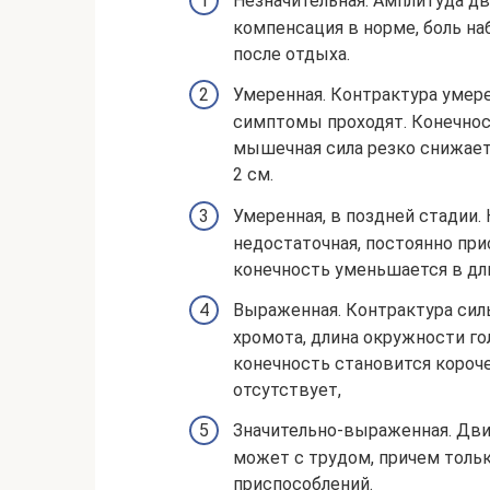
Незначительная. Амплитуда д
компенсация в норме, боль на
после отдыха.
Умеренная. Контрактура умере
симптомы проходят. Конечност
мышечная сила резко снижаетс
2 см.
Умеренная, в поздней стадии.
недостаточная, постоянно при
конечность уменьшается в длин
Выраженная. Контрактура сил
хромота, длина окружности гол
конечность становится короче
отсутствует,
Значительно-выраженная. Дви
может с трудом, причем толь
приспособлений.