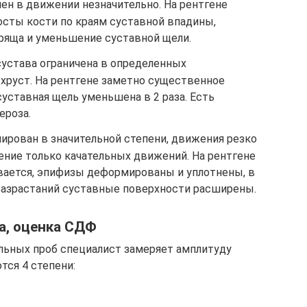
чен в движении незначительно. На рентгене
сты кости по краям суставной впадины,
ряща и уменьшение суставной щели.
сустава ограничена в определенных
 хруст. На рентгене заметно существенное
суставная щель уменьшена в 2 раза. Есть
ероза.
ирован в значительной степени, движения резко
ение только качательных движений. На рентгене
вается, эпифизы деформированы и уплотнены, в
разрастаний суставные поверхности расширены.
а, оценка СДФ
ьных проб специалист замеряет амплитуду
тся 4 степени: