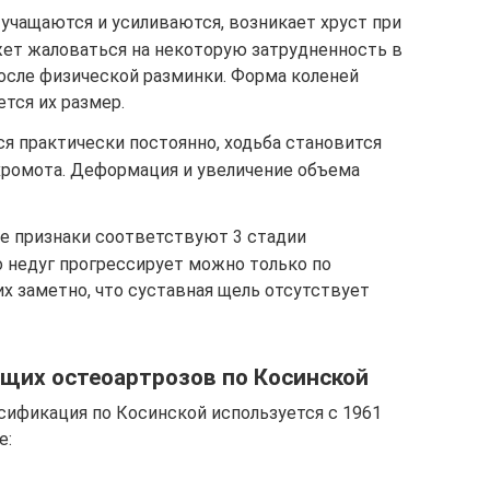
х учащаются и усиливаются, возникает хруст при
жет жаловаться на некоторую затрудненность в
после физической разминки. Форма коленей
ется их размер.
ся практически постоянно, ходьба становится
 хромота. Деформация и увеличение объема
ие признаки соответствуют 3 стадии
то недуг прогрессирует можно только по
х заметно, что суставная щель отсутствует
их остеоартрозов по Косинской
сификация по Косинской используется с 1961
е: