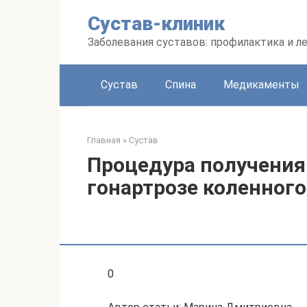
Перейти
Сустав-клиник
к
контенту
Заболевания суставов: профилактика и л
Сустав
Спина
Медикаменты
Главная
»
Сустав
Процедура получения
гонартрозе коленного
0