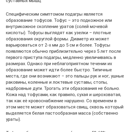
суставных мышц.
Специфическим симптомом подагры является
образование тофусов. Тофус – это подкожное или
внутрикожное скопление уратов (солей мочевой
кислоты). Тофусы выглядят как узелки – плотные
образования округлой формы. Диаметр их может
варьироваться от 2-х мм до 5 см и более. Тофусы
появляются обычно приблизительно через 5 лет после
первого приступа подагры, медленно увеличиваясь в
размерах. Однако при неблагоприятном течении их
образование может идти более быстро. Типичные
места, где они возникают – это пальцы рук и ног, ушные
раковины, коленные и локтевые суставы, стопы,
надбровные дуги. Трогать эти образования не больно.
Кожа над тофусами, как правило, сухая и шероховатая,
так как её кровоснабжение нарушено. Со временем в
этом месте может образоваться свищ, сквозь который
выделяется белая пастообразная масса (собственно
ураты).