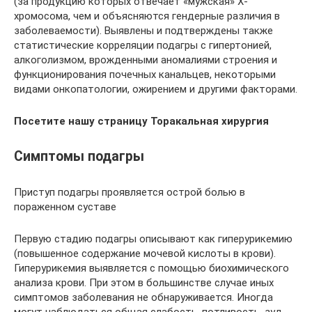
(за продукцию которых отвечает «мужская» Х-
хромосома, чем и объясняются гендерные различия в
заболеваемости). Выявлены и подтверждены также
статистические корреляции подагры с гипертонией,
алкоголизмом, врожденными аномалиями строения и
функционирования почечных канальцев, некоторыми
видами онкопатологии, ожирением и другими факторами.
Посетите нашу страницу Торакальная хирургия
Симптомы подагры
Приступ подагры проявляется острой болью в
пораженном суставе
Первую стадию подагры описывают как гиперурикемию
(повышенное содержание мочевой кислоты в крови).
Гиперурикемия выявляется с помощью биохимического
анализа крови. При этом в большинстве случае иных
симптомов заболевания не обнаруживается. Иногда
могут наблюдаться общая слабость, потливость, зуд