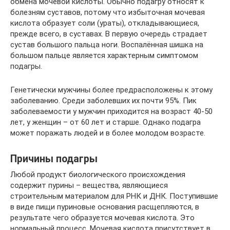
обмена мочевой кислоты. Обычно подагру относят к
болезням суставов, потому что избыточная мочевая
кислота образует соли (ураты), откладывающиеся,
прежде всего, в суставах. В первую очередь страдает
сустав большого пальца ноги. Воспалённая шишка на
большом пальце является характерным симптомом
подагры.
Генетически мужчины более предрасположены к этому
заболеванию. Среди заболевших их почти 95%. Пик
заболеваемости у мужчин приходится на возраст 40-50
лет, у женщин – от 60 лет и старше. Однако подагра
может поражать людей и в более молодом возрасте.
Причины подагры
Любой продукт биологического происхождения
содержит пурины – вещества, являющиеся
строительным материалом для РНК и ДНК. Поступившие
в виде пищи пуриновые основания расщепляются, в
результате чего образуется мочевая кислота. Это
нормальный процесс. Мочевая кислота присутствует в