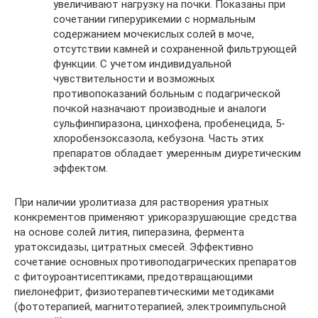
увеличивают нагрузку на почки. Показаны при
сочетании гиперурикемии с нормальным
содержанием мочекислых солей в моче,
отсутствии камней и сохраненной фильтрующей
функции. С учетом индивидуальной
чувствительности и возможных
противопоказаний больным с подагрической
почкой назначают производные и аналоги
сульфинпиразона, цинхофена, пробенецида, 5-
хлоробензоксазола, кебузона. Часть этих
препаратов обладает умеренным диуретическим
эффектом.
При наличии уролитиаза для растворения уратных
конкрементов применяют урикоразрушающие средства
на основе солей лития, пиперазина, фермента
уратоксидазы, цитратных смесей. Эффективно
сочетание основных противоподагрических препаратов
с фитоуроантисептиками, предотвращающими
пиелонефрит, физиотерапевтическими методиками
(фототерапией, магнитотерапией, электроимпульсной