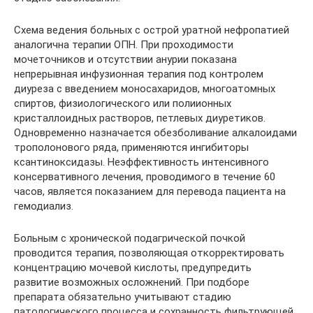
Схема ведения больных с острой уратной нефропатией
аналогична терапии ОПН. При проходимости
мочеточников и отсутствии анурии показана
непрерывная инфузионная терапия под контролем
диуреза с введением моносахаридов, многоатомных
спиртов, физиологического или полиионных
кристаллоидных растворов, петлевых диуретиков.
Одновременно назначается обезболивание алкалоидами
трополонового ряда, применяются ингибиторы
ксантиноксидазы. Неэффективность интенсивного
консервативного лечения, проводимого в течение 60
часов, является показанием для перевода пациента на
гемодиализ.
Больным с хронической подагрической почкой
проводится терапия, позволяющая откорректировать
концентрацию мочевой кислоты, предупредить
развитие возможных осложнений. При подборе
препарата обязательно учитывают стадию
патологического процесса и сохранность фильтрующей