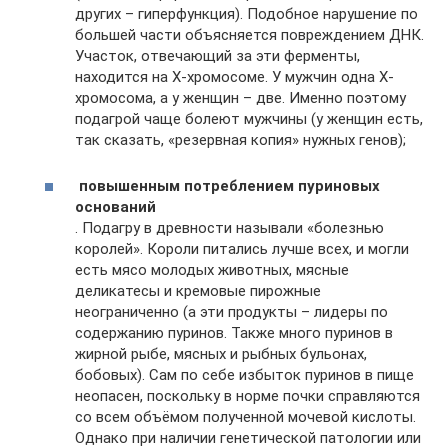
других – гиперфункция). Подобное нарушение по
большей части объясняется повреждением ДНК.
Участок, отвечающий за эти ферменты,
находится на X-хромосоме. У мужчин одна X-
хромосома, а у женщин – две. Именно поэтому
подагрой чаще болеют мужчины (у женщин есть,
так сказать, «резервная копия» нужных генов);
повышенным потреблением пуриновых
оснований
. Подагру в древности называли «болезнью
королей». Короли питались лучше всех, и могли
есть мясо молодых животных, мясные
деликатесы и кремовые пирожные
неограниченно (а эти продукты – лидеры по
содержанию пуринов. Также много пуринов в
жирной рыбе, мясных и рыбных бульонах,
бобовых). Сам по себе избыток пуринов в пище
неопасен, поскольку в норме почки справляются
со всем объёмом полученной мочевой кислоты.
Однако при наличии генетической патологии или