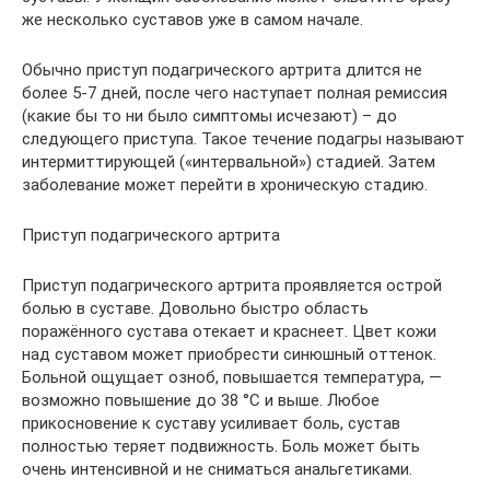
же несколько суставов уже в самом начале.
Обычно приступ подагрического артрита длится не
более 5-7 дней, после чего наступает полная ремиссия
(какие бы то ни было симптомы исчезают) – до
следующего приступа. Такое течение подагры называют
интермиттирующей («интервальной») стадией. Затем
заболевание может перейти в хроническую стадию.
Приступ подагрического артрита
Приступ подагрического артрита проявляется острой
болью в суставе. Довольно быстро область
поражённого сустава отекает и краснеет. Цвет кожи
над суставом может приобрести синюшный оттенок.
Больной ощущает озноб, повышается температура, —
возможно повышение до 38 °C и выше. Любое
прикосновение к суставу усиливает боль, сустав
полностью теряет подвижность. Боль может быть
очень интенсивной и не сниматься анальгетиками.