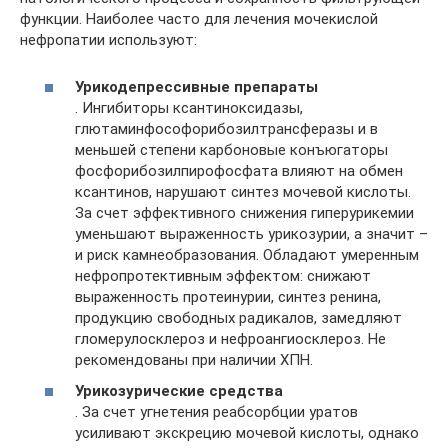
функции. Наиболее часто для лечения мочекислой
нефропатии используют:
Урикодепрессивные препараты
. Ингибиторы ксантиноксидазы,
глютаминфософорибозилтрансферазы и в
меньшей степени карбоновые конъюгаторы
фосфорибозилпирофосфата влияют на обмен
ксантинов, нарушают синтез мочевой кислоты.
За счет эффективного снижения гиперурикемии
уменьшают выраженность урикозурии, а значит –
и риск камнеобразования. Обладают умеренным
нефропротективным эффектом: снижают
выраженность протеинурии, синтез ренина,
продукцию свободных радикалов, замедляют
гломерулосклероз и нефроангиосклероз. Не
рекомендованы при наличии ХПН.
Урикозурические средства
. За счет угнетения реабсорбции уратов
усиливают экскрецию мочевой кислоты, однако