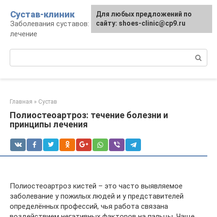
Перейти
Сустав-клиник
Для любых предложений по
к
Заболевания суставов: профилактика и
сайту: shoes-clinic@cp9.ru
контенту
лечение
Поиск:
Главная
»
Сустав
Полиостеоартроз: течение болезни и
принципы лечения
Полиостеоартроз кистей – это часто выявляемое
заболевание у пожилых людей и у представителей
определённых профессий, чья работа связана
воздействием негативных факторов на пальцы. Чаще