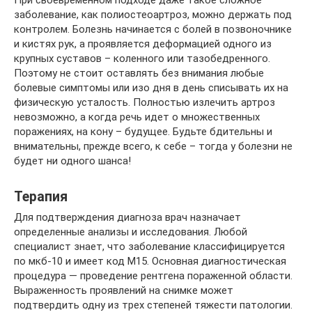
При своевременном подходе даже такое сложное
заболевание, как полиостеоартроз, можно держать под
контролем. Болезнь начинается с болей в позвоночнике
и кистях рук, а проявляется деформацией одного из
крупных суставов – коленного или тазобедренного.
Поэтому не стоит оставлять без внимания любые
болевые симптомы или изо дня в день списывать их на
физическую усталость. Полностью излечить артроз
невозможно, а когда речь идет о множественных
поражениях, на кону – будущее. Будьте бдительны и
внимательны, прежде всего, к себе – тогда у болезни не
будет ни одного шанса!
Терапия
Для подтверждения диагноза врач назначает
определенные анализы и исследования. Любой
специалист знает, что заболевание классифицируется
по мкб-10 и имеет код М15. Основная диагностическая
процедура — проведение рентгена пораженной области.
Выраженность проявлений на снимке может
подтвердить одну из трех степеней тяжести патологии.