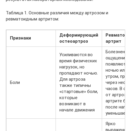
Таблица 1. Основные различия между артрозом и
ревматоидным артритом:
Деформирующий
Ревматоид
Признаки
остеоартроз
артрит
Болезненны
Усиливаются во
ощущения
время физических
появляются
нагрузок, но
ночью или р
пропадают ночью.
утром, прох
Для артроза
Боли
через неско
также типичны
часов. В от
«стартовые» боли,
от артроза,
которые
артрите бол
возникают в
после нагру
начале движения
уменьшаетс
Ярко
выраженная