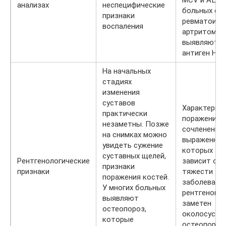
анализах
неспецифические
больных с
признаки
ревматоид
воспаления
артритом т
выявляют
антиген HL
На начальных
стадиях
изменения
суставов
Характерны
практически
поражения
незаметны. Позже
сочленений,
на снимках можно
выраженнос
увидеть сужение
которых
суставных щелей,
Рентгенологические
зависит от
признаки
признаки
тяжести
поражения костей.
заболевания
У многих больных
рентгеногр
выявляют
заметен
остеопороз,
околосуста
которые
остеопороз