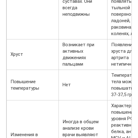
суставах. Они
появляться 
всегда
тыльной
неподвижны
поверхност
ладоней, уш
раковинах,
коленях, ло
Возникает при
Появление
активных
хруста для
Хруст
движениях
артрита
пальцами
нетипично
Температур
Повышение
тела может
Нет
температуры
повышаться
37-37,5 гра
Характерно
повышение
уровня РФ, 
Иногда в общем
реактивног
анализе крови
белка, анти
Изменения в
врачи выявляют
MCV и АЦЦП