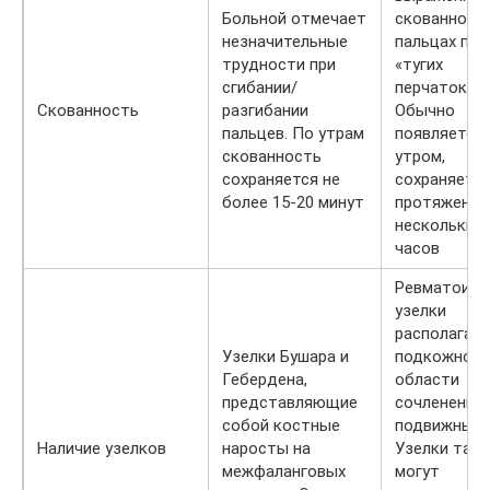
Больной отмечает
скованност
незначительные
пальцах по 
трудности при
«тугих
сгибании/
перчаток».
Скованность
разгибании
Обычно
пальцев. По утрам
появляется
скованность
утром,
сохраняется не
сохраняется
более 15-20 минут
протяжении
нескольких
часов
Ревматоид
узелки
располагаю
Узелки Бушара и
подкожно в
Гебердена,
области
представляющие
сочленений.
собой костные
подвижны.
Наличие узелков
наросты на
Узелки так
межфаланговых
могут