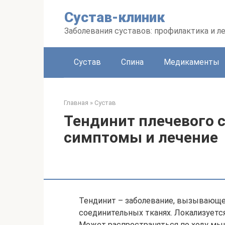
Перейти
Сустав-клиник
к
контенту
Заболевания суставов: профилактика и л
Сустав
Спина
Медикаменты
Главная
»
Сустав
Тендинит плечевого с
симптомы и лечение
Тендинит – заболевание, вызывающе
соединительных тканях. Локализуетс
Может распространяться по ходу мы