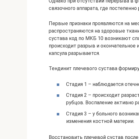
Однако при отсутствии перерыва в 
связочного аппарата, где постепенно
Первые признаки проявляются на мес
распространяются на здоровые ткани
сустава код по МКБ 10 возникают спа
происходит разрыв и окончательное 
капсула разрывается.
Тендинит плечевого сустава формируе
Стадия 1 – наблюдается отечн
Стадия 2 – происходит разрас
рубцов. Воспаление активно р
Стадия 3 – у больного возник
изменения костной материи.
Восстановить плечевой сустав после