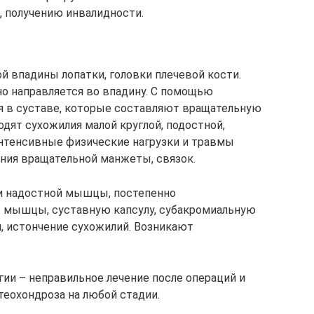
, получению инвалидности.
й впадины лопатки, головки плечевой кости.
но направляется во впадину. С помощью
я в суставе, которые составляют вращательную
дят сухожилия малой круглой, подостной,
нтенсивные физические нагрузки и травмы
ния вращательной манжеты, связок.
и надостной мышцы, постепенно
: мышцы, суставную капсулу, субакромиальную
я, истончение сухожилий. Возникают
гии – неправильное лечение после операций и
теохондроза на любой стадии.