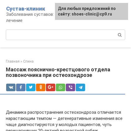
Перейти
Сустав-клиник
Для любых предложений по
к
Заболевания суставов: профилактика и
сайту: shoes-clinic@cp9.ru
контенту
лечение
Поиск:
Главная
»
Спина
Массаж пояснично-крестцового отдела
позвоночника при остеохондрозе
Динамика распространения остеохондроза отличается
нарастающим темпом — дегенеративные изменения все
чаще диагностируются у молодых пациентов, чуть
перешагнувших 20-летний возрастной рубеж.