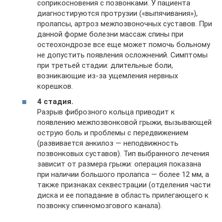
соприкосновения с позвонками. У пациента
диагностируются протрузии («выпячивания»),
пролапсы, артроз межпозвоночных суставов. При
данной форме болезни массаж спины при
остеохондрозе все еще может помочь больному
не допустить появления осложнений. Симптомы
при третьей стадии: длительные боли,
возникающие из-за ущемления нервных
корешков.
4 стадия.
Разрыв фиброзного кольца приводит к
появлению межпозвонковой грыжи, вызывающей
острую боль и проблемы с передвижением
(развивается анкилоз — неподвижность
позвонковых суставов). Тип выбранного лечения
зависит от размера грыжи: операция показана
при наличии большого пролапса — более 12 мм, а
также признаках секвестрации (отделения части
диска и ее попадание в область прилегающего к
позвонку спинномозгового канала).