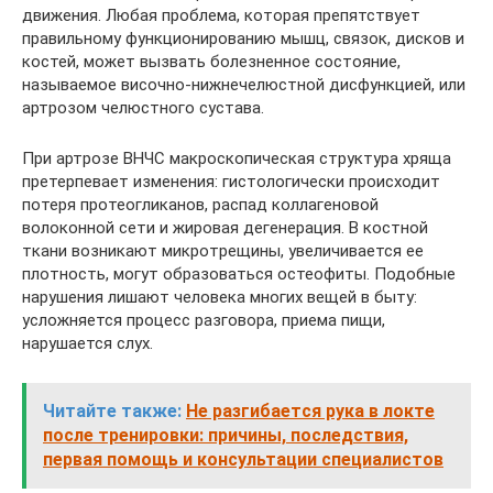
движения. Любая проблема, которая препятствует
правильному функционированию мышц, связок, дисков и
костей, может вызвать болезненное состояние,
называемое височно-нижнечелюстной дисфункцией, или
артрозом челюстного сустава.
При артрозе ВНЧС макроскопическая структура хряща
претерпевает изменения: гистологически происходит
потеря протеогликанов, распад коллагеновой
волоконной сети и жировая дегенерация. В костной
ткани возникают микротрещины, увеличивается ее
плотность, могут образоваться остеофиты. Подобные
нарушения лишают человека многих вещей в быту:
усложняется процесс разговора, приема пищи,
нарушается слух.
Читайте также:
Не разгибается рука в локте
после тренировки: причины, последствия,
первая помощь и консультации специалистов