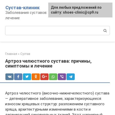
Перейти
Сустав-клиник
Для любых предложений по
к
Заболевания суставов: профилактика и
сайту: shoes-clinic@cp9.ru
контенту
лечение
Поиск:
Главная
»
Сустав
Артроз челюстного сустава: причины,
симптомы и лечение
Артроз челюстного (височно-нижнечелюстного) сустава
— дегенеративное заболевание, характеризующееся
износом хрящевых структур: разложением суставного
хряща, архитектурными изменениями в кости и
дегенерацией синовиальных тканей. Этот шарнирный