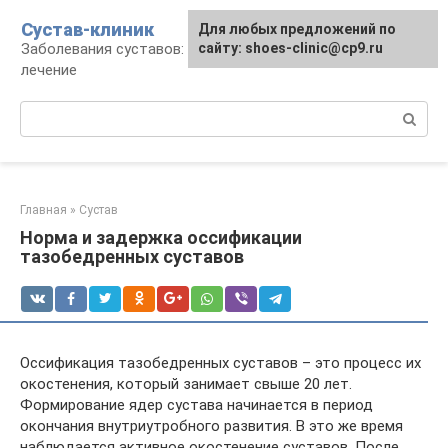
Перейти
Сустав-клиник
Для любых предложений по
к
Заболевания суставов: профилактика и
сайту: shoes-clinic@cp9.ru
контенту
лечение
Поиск:
Главная
»
Сустав
Норма и задержка оссификации
тазобедренных суставов
Оссификация тазобедренных суставов – это процесс их
окостенения, который занимает свыше 20 лет.
Формирование ядер сустава начинается в период
окончания внутриутробного развития. В это же время
наблюдается активное окостенение суставов. После