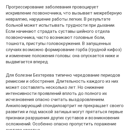
Прогрессирование заболевания провоцирует
искривление позвоночника, что вызывает межреберную
невралгию, нарушение работы легких. В результате
больной может испытывать трудности при дыхании.
Если начинают страдать суставы шейного отдела
позвоночника, часто возникают головные боли,
тошнота, приступы головокружения. В запущенных
случаях возможно формирование горба (грудной кифоз)
и изменение положения головы: она опускается ниже и
выдвигается вперед.
Для болезни Бехтерева типично чередование периодов
ремиссии и обострения. Длительность каждого из них
может составлять несколько лет. Но снижение
интенсивности проявлений вплоть до полного их
исчезновения опасно считать выздоровлением.
Анкилозирующий спондилоартрит не прекращает своего
развития и под маской затишья могут прятаться первые
признаки разрушения других суставов и возникновения
осложнений. Особенно опасно пропустить поражение
сустава крестца.