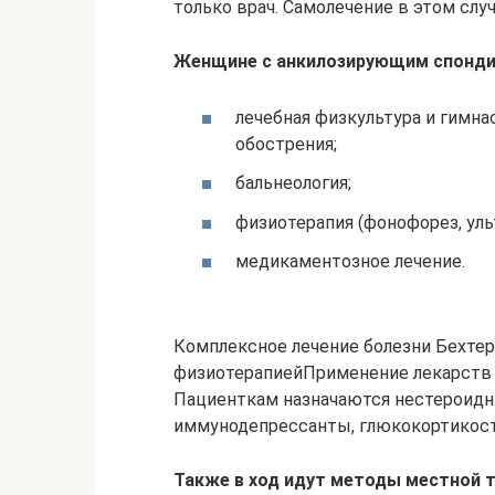
только врач. Самолечение в этом слу
Женщине с анкилозирующим спонди
лечебная физкультура и гимнас
обострения;
бальнеология;
физиотерапия (фонофорез, уль
медикаментозное лечение.
Комплексное лечение болезни Бехте
физиотерапиейПрименение лекарств з
Пациенткам назначаются нестероидн
иммунодепрессанты, глюкокортикост
Также в ход идут методы местной т