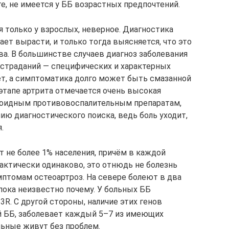
, не имеется у ББ возрастных предпочтений.
я только у взрослых, неверное. Диагностика
ает вырасти, и только тогда выясняется, что это
ева. В большинстве случаев диагноз заболевания
 страданий — специфических и характерных
ет, а симптоматика долго может быть смазанной
 этапе артрита отмечается очень высокая
роидным противовоспалительным препаратам,
ию диагностического поиска, ведь боль уходит,
.
не более 1% населения, причём в каждой
актически одинаково, это отнюдь не болезнь
мптомам остеоартроз. На севере болеют в два
 пока неизвестно почему. У больных ББ
3R. С другой стороны, наличие этих генов
 ББ, заболевает каждый 5–7 из имеющих
льные живут без проблем.