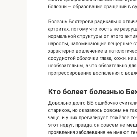
болезни — образование сращений в су
Болезнь Бехтерева радикально отлич
артритах, потому что кость не разруш
нормальной структуры от этого актив
наросты, напоминающие пещерные ст
характерно вовлечение в патологичес
сосудистой оболочки глаза, кожи, киш
необязательны, а что обязательно для
прогрессирование воспаления с вовл
Кто болеет болезнью Бе
Довольно долго ББ ошибочно считали
стариков, но оказалось совсем не та
чаще, и у них превалирует тяжёлое т
этот недуг, правда, он совсем не ме
проявления заболевания не имеют ге