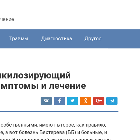
ечение
Травмы
Диагностика
Другое
анкилозирующий
имптомы и лечение
 собственными, имеют второе, как правило,
, а вот болезнь Бехтерева (ББ) и больные, и
ово. В медицинской литературе используется