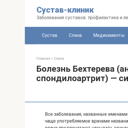
Перейти
Сустав-клиник
к
контенту
Заболевания суставов: профилактика и л
Сустав
Спина
Медикаменты
Главная
»
Спина
Болезнь Бехтерева (
спондилоартрит) — с
Все заболевания, названные именами
чаще употребляемое врачами название
врачи предпочитают называть одинак