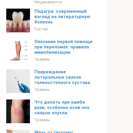
Медикаменты
Подагра: современный
взгляд на литературную
болезнь
Сустав
Оказание первой помощи
при переломах: правила
иммобилизации
Травмы
Повреждение
латеральных связок
голеностопного сустава
Травмы
Что делать при ушибе
руки, особенно если она
сильно опухла
Травмы
Мазь от гигромы: