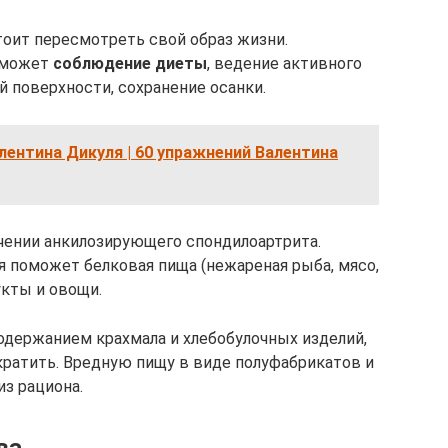
оит пересмотреть свой образ жизни.
поможет
соблюдение диеты
, ведение активного
й поверхности, сохранение осанки.
лентина Дикуля | 60 упражнений Валентина
чении анкилозирующего спондилоартрита.
 поможет белковая пища (нежареная рыба, мясо,
укты и овощи.
одержанием крахмала и хлебобулочных изделий,
кратить. Вредную пищу в виде полуфабрикатов и
з рациона.
ва