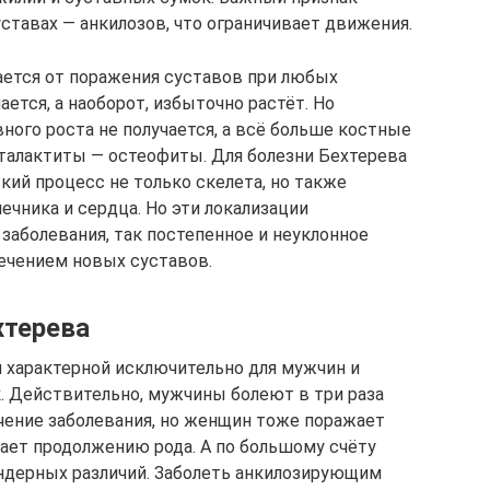
ставах — анкилозов, что ограничивает движения.
ается от поражения суставов при любых
ается, а наоборот, избыточно растёт. Но
ного роста не получается, а всё больше костные
алактиты — остеофиты. Для болезни Бехтерева
кий процесс не только скелета, но также
ечника и сердца. Но эти локализации
 заболевания, так постепенное и неуклонное
ечением новых суставов.
хтерева
 характерной исключительно для мужчин и
к. Действительно, мужчины болеют в три раза
ечение заболевания, но женщин тоже поражает
шает продолжению рода. А по большому счёту
ндерных различий. Заболеть анкилозирующим