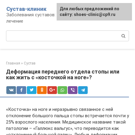
Перейти
Сустав-клиник
Для любых предложений по
к
Заболевания суставов: профилактика и
сайту: shoes-clinic@cp9.ru
контенту
лечение
Поиск:
Главная
»
Сустав
Деформация переднего отдела стопы или
как жить с «косточкой на ноге»?
«Косточка» на ноге и неразрывно связанное с ней
отклонение большого пальца стопы встречается почти у
25% взрослого населения. Медицинское название такой
патологии – «Галлюкс вальгус», что переводится как
«отклоненный большой палец». Любые деформации