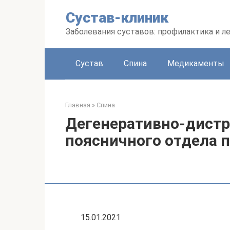
Перейти
Сустав-клиник
к
контенту
Заболевания суставов: профилактика и л
Сустав
Спина
Медикаменты
Главная
»
Спина
Дегенеративно-дист
поясничного отдела п
15.01.2021