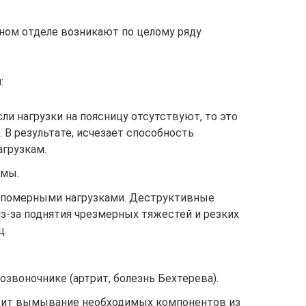
ном отделе возникают по целому ряду
ы
:
ли нагрузки на поясницу отсутствуют, то это
В результате, исчезает способность
грузкам.
вмы.
епомерными нагрузками. Деструктивные
з-за поднятия чрезмерных тяжестей и резких
ц.
звоночнике (артрит, болезнь Бехтерева).
одит вымывание необходимых компонентов из