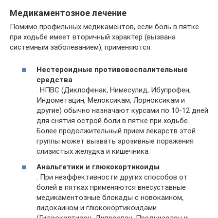
Медикаментозное лечение
Помимо профильных медикаментов, если боль в пятке
при ходьбе имеет вторичный характер (вызвана
системным заболеванием), применяются:
Нестероидные противовоспалительные
средства
. НПВС (Диклофенак, Нимесулид, Ибупрофен,
Индометацин, Мелоксикам, Лорноксикам и
другие) обычно назначают курсами по 10-12 дней
для снятия острой боли в пятке при ходьбе.
Более продолжительный прием лекарств этой
группы может вызвать эрозивные поражения
слизистых желудка и кишечника.
Анальгетики и глюкокортикоиды
. При неэффективности других способов от
болей в пятках применяются внесуставные
медикаментозные блокады с новокаином,
лидокаином и глюкокортикоидами
(Гидрокортизон, Дипроспан, Преднизолон и