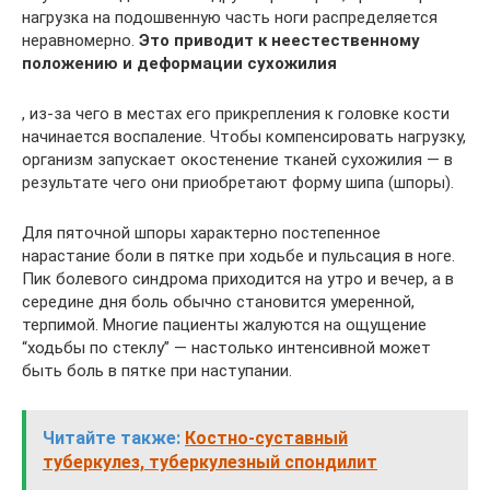
нагрузка на подошвенную часть ноги распределяется
неравномерно.
Это приводит к неестественному
положению и деформации сухожилия
, из-за чего в местах его прикрепления к головке кости
начинается воспаление. Чтобы компенсировать нагрузку,
организм запускает окостенение тканей сухожилия — в
результате чего они приобретают форму шипа (шпоры).
Для пяточной шпоры характерно постепенное
нарастание боли в пятке при ходьбе и пульсация в ноге.
Пик болевого синдрома приходится на утро и вечер, а в
середине дня боль обычно становится умеренной,
терпимой. Многие пациенты жалуются на ощущение
“ходьбы по стеклу” — настолько интенсивной может
быть боль в пятке при наступании.
Читайте также:
Костно-суставный
туберкулез, туберкулезный спондилит