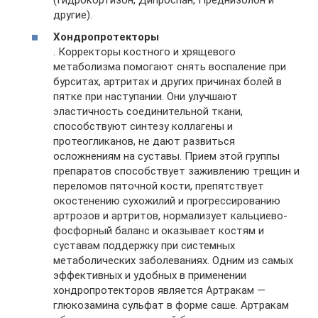
другие).
Хондропротекторы
. Корректоры костного и хрящевого
метаболизма помогают снять воспаление при
бурситах, артритах и других причинах болей в
пятке при наступании. Они улучшают
эластичность соединительной ткани,
способствуют синтезу коллагены и
протеогликанов, не дают развиться
осложнениям на суставы. Прием этой группы
препаратов способствует заживлению трещин и
переломов пяточной кости, препятствует
окостенению сухожилий и прогрессированию
артрозов и артритов, нормализует кальциево-
фосфорный баланс и оказывает костям и
суставам поддержку при системных
метаболических заболеваниях. Одним из самых
эффективных и удобных в применении
хондропротекторов является Артракам —
глюкозамина сульфат в форме саше. Артракам