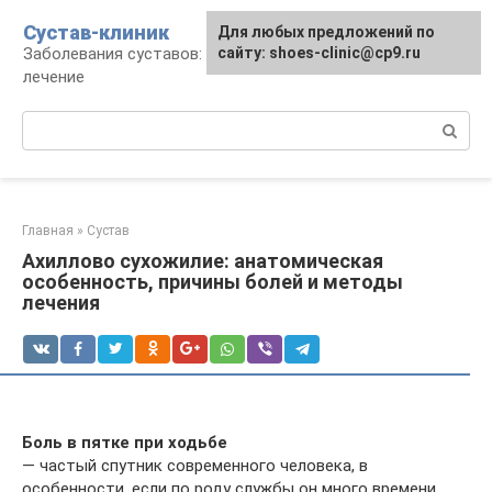
Перейти
Сустав-клиник
Для любых предложений по
к
Заболевания суставов: профилактика и
сайту: shoes-clinic@cp9.ru
контенту
лечение
Поиск:
Главная
»
Сустав
Ахиллово сухожилие: анатомическая
особенность, причины болей и методы
лечения
Боль в пятке при ходьбе
— частый спутник современного человека, в
особенности, если по роду службы он много времени