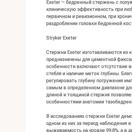
Exeter — бедренный стержень с пол
клиническую эффективность при люб
первичном и ревизионном, при хрони
раздроблении головки бедренной кос
Stryker Exeter
Стержни Exeter изготавливаются из 
предназначены для цементной фикса
особенности включают отсутствие в
стебля и наличие меток глубины. Бл
регулировать глубину погружения имп
самым в определенном диапазоне дли
длиной и толщиной стержня позволяе
особенностями анатомии тазобедренн
В исследованиях стержни Exeter де
одном из них за период наблюдения в
выживаемость на уровне 99,8%, а в д