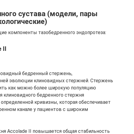
ного сустава (модели, пары
кологические)
щие компоненты тазобедренного эндопротеза:
II
иновидный бедренный стержень,
еней эволюции клиновидных стержней. Стержень
тить как можно более широкую популяцию
я клиновидного бедренного стержня
 определенной кривизны, которая обеспечивает
ренном канале у пациентов с широким
ня Accolade II повышается общая стабильность