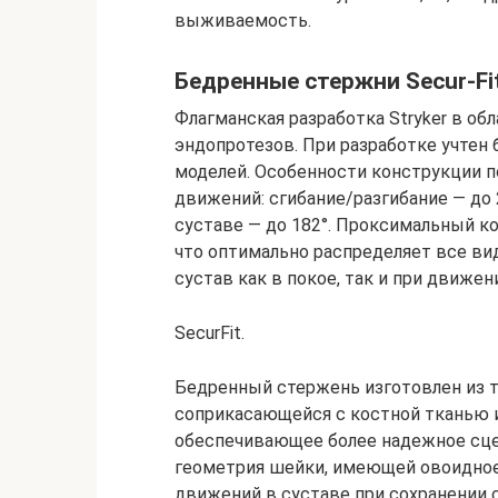
выживаемость.
Бедренные стержни Secur-Fi
Флагманская разработка Stryker в о
эндопротезов. При разработке учтен 
моделей. Особенности конструкции 
движений: сгибание/разгибание — до 
суставе — до 182°. Проксимальный к
что оптимально распределяет все ви
сустав как в покое, так и при движен
SecurFit.
Бедренный стержень изготовлен из ти
соприкасающейся с костной тканью им
обеспечивающее более надежное сце
геометрия шейки, имеющей овоидно
движений в суставе при сохранении 