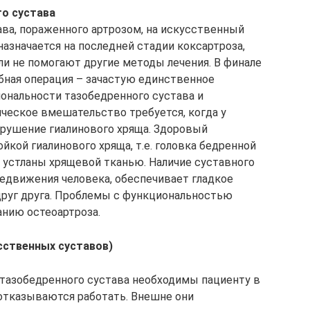
о сустава
ава, пораженного артрозом, на искусственный
азначается на последней стадии коксартроза,
ли не помогают другие методы лечения. В финале
бная операция – зачастую единственное
ональности тазобедренного сустава и
ческое вмешательство требуется, когда у
зрушение гиалинового хряща. Здоровый
кой гиалинового хряща, т.е. головка бедренной
 устланы хрящевой тканью. Наличие суставного
едвижения человека, обеспечивает гладкое
друг друга. Проблемы с функциональностью
анию остеоартроза.
сственных
суставов)
тазобедренного сустава необходимы пациенту в
 отказываются работать. Внешне они