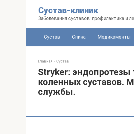
Перейти
Сустав-клиник
к
контенту
Заболевания суставов: профилактика и л
Сустав
Спина
Медикаменты
Главная
»
Сустав
Stryker: эндопротезы
коленных суставов. М
службы.