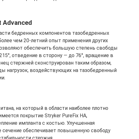
t Advanced
бласти бедренных компонентов тазобедренных
более чем 20-летний опыт применения других
позволяют обеспечить большую степень свободы
215°, отведение в сторону — до 76°, вращение в
онец стержней сконструирован таким образом,
ды нагрузок, воздействующих на тазобедренный
ии.
тана, на который в области наиболее плотно
еется покрытие Stryker PureFix HA,
пление импланта с костью. Улучшенная
е сечение обеспечивает повышенную свободу
стабильности стержня.