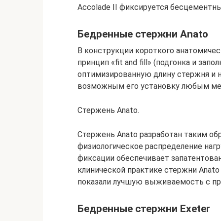
Accolade II фиксируется бесцементн
Бедренные стержни Anato
В конструкции короткого анатомичес
принцип «fit and fill» (подгонка и з
оптимизированную длину стержня и н
возможным его установку любым мет
Стержень Anato.
Стержень Anato разработан таким об
физиологическое распределение нагр
фиксации обеспечивает запатентованно
клинической практике стержни Anato 
показали лучшую выживаемость с п
Бедренные стержни Exeter