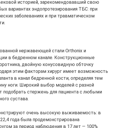
увековой историей, зарекомендовавший свою
ых вариантах эндопротезирования ТБС: при
ческих заболеваниях и при травматическом
ти.
кованной нержавеющей стали Orthonix и
ции в бедренном канале. Конструкционные
оротника, двойную конусовидную обточку
агодаря этим факторам хирург имеет возможность
ланта в канал бедренной кости, определяя тем
ну ноги. Широкий выбор моделей с разной
т подобрать стержень для пациента с любыми
ого сустава.
монстрируют очень высокую выживаемость: в
 22,4 года была продемонстрирована
ругом за период наблюдения в 17 лет — 100%