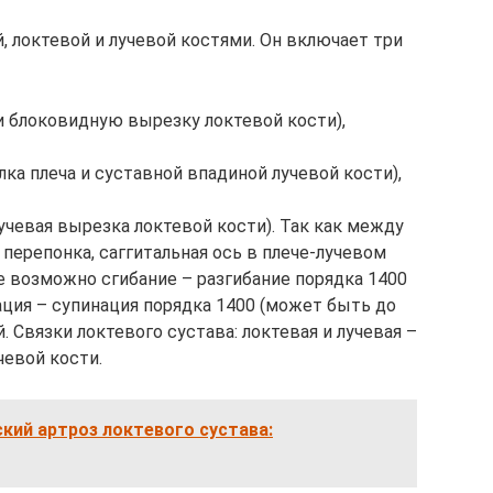
, локтевой и лучевой костями. Он включает три
и блоковидную вырезку локтевой кости),
а плеча и суставной впадиной лучевой кости),
лучевая вырезка локтевой кости). Так как между
 перепонка, саггитальная ось в плече-лучевом
те возможно сгибание – разгибание порядка 1400
ация – супинация порядка 1400 (может быть до
й. Связки локтевого сустава: локтевая и лучевая –
чевой кости.
кий артроз локтевого сустава: