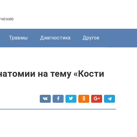
ечение
Травмы
Диагностика
Другое
натомии на тему «Кости
»