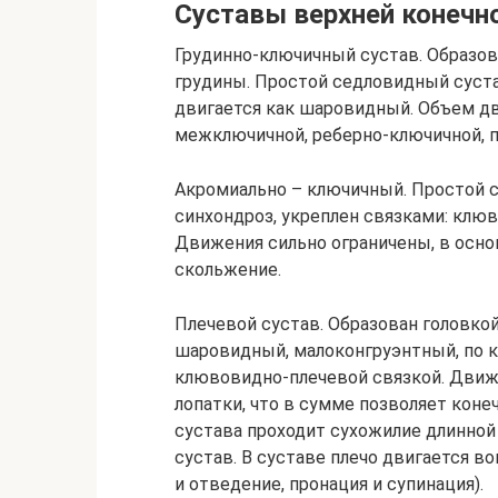
Суставы верхней конечн
Грудинно-ключичный сустав. Образо
грудины. Простой седловидный суста
двигается как шаровидный. Объем дв
межключичной, реберно-ключичной, 
Акромиально – ключичный. Простой 
синхондроз, укреплен связками: клю
Движения сильно ограничены, в осно
скольжение.
Плечевой сустав. Образован головкой
шаровидный, малоконгруэнтный, по к
клювовидно-плечевой связкой. Движ
лопатки, что в сумме позволяет коне
сустава проходит сухожилие длинной
сустав. В суставе плечо двигается во
и отведение, пронация и супинация).