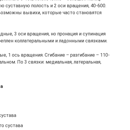
ю суставную полость и 2 оси вращения, 40-600.
 возможны вывихи, которые часто становятся
ные, 3 оси вращения, но пронация и супинация
реплен коллатеральными и ладонными связками.
, 1 ось вращения. Сгибание – разгибание – 110-
льном. По 3 связки: медиальная, латеральная,
ва
сустава
го сустава