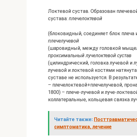
Локтевой сустав. Образован плечевой
сустава:
плечелоктевой
(блоковидный, соединяет блок плеча 
плечелучевой
(шаровидный, между головкой мыщелк
проксимальный лучелоктевой сустав
(цилиндрический, головка лучевой и 
лучевой и локтевой костями натянута
суставе не используется. В результа
– плечелоктевой+плечелучевой, прон
1800) – плече-лучевой и луче-локтево
коллатеральные, кольцевая связка лу
Читайте также:
Посттравматичес
симптоматика, лечение