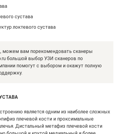
ава
тевого сустава
ктур локтевого сустава
ы, можем вам порекомендовать сканеры
o.ru большой выбор УЗИ сканеров по
пании помогут с выбором и окажут полную
оддержку.
УСТАВА
строению является одним из наиболее сложных
 эпифиз плечевой кости и проксимальные
лечья. Дистальный метафиз плечевой кости
но большой и крутой медиальный и более