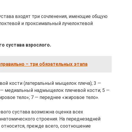
сустава входят три сочленения, имеющие общую
челоктевой и проксимальный лучелоктевой
го сустава взрослого.
правильно – три обязательных этапа
евой кости (латеральный мыщелок плеча); 3 —
4 — медиальный надмыщелок плечевой кости; 5 —
ировое тело»; 7 — переднее «жировое тело».
вого сустава возможна оценка всех
 анатомического строения. На переднезадней
м относится, прежде всего, соотношение