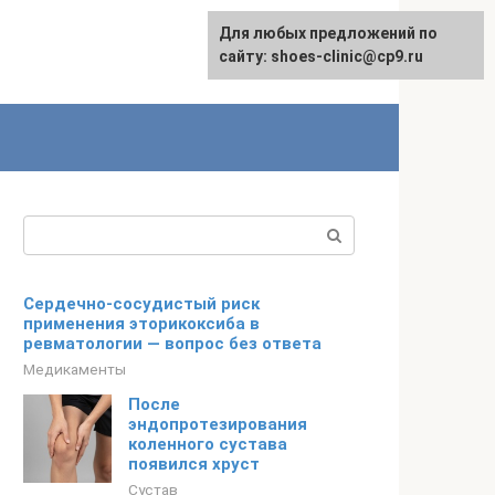
Для любых предложений по
сайту: shoes-clinic@cp9.ru
Поиск:
Сердечно-сосудистый риск
применения эторикоксиба в
ревматологии — вопрос без ответа
Медикаменты
После
эндопротезирования
коленного сустава
появился хруст
Сустав