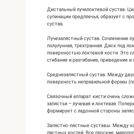
Дистальный лучелоктевой сустав. Ци
супинации предплечья, образует с 
сустав.
Лучезапястный сустав. Сочленение лу
полулунная, трехгранная. Диск под л
поверхностью локтевой кости. Это 
сгибание и разгибание, приведение и
Среднезапястный сустав. Между двум
поверхность неправильной формы (пл
Связочный аппарат кисти очень слож
запястья – лучевая и локтевая. Попе
формирует с ладонной стороны запяс
Запястно-пястные суставы. Между ко
пястных костей. Все плоские, малопо