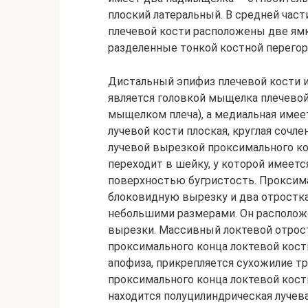
плоский латеральный. В средней час
плечевой кости расположены две ямк
разделенные тонкой костной перегор
Дистальный эпифиз плечевой кости и
являет­ся головкой мыщелка плечево
мыщелком плеча), а медиальная имеет
лучевой кости плоская, круглая сочл
лучевой вырезкой проксимального кон
переходит в шейку, у которой имеетс
поверхностью бугристость. Проксима
блоковидную вырезку и два отростка
небольшими размерами. Он располож
вырезки. Мас­сивный локтевой отрос
проксимального конца локтевой кости
апофиза, прикрепляется сухожи­лие 
проксимального конца локтевой кост
находится полуцилиндрическая лучева