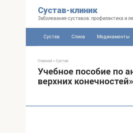
Перейти
Сустав-клиник
к
контенту
Заболевания суставов: профилактика и л
Сустав
Спина
Медикаменты
Главная
»
Сустав
Учебное пособие по а
верхних конечностей