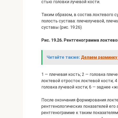
стью головки лучевой кости.
Таким образом, в состав локтевого 
по­лость сустава: плечелучевой, пле
суставы (рис. 19.26).
Рис. 19.26. Рентгенограмма локтево
Читайте также:
Делаем разминку 
1 — плечевая кость; 2 — головка плеч
локтевой отро­сток локтевой кости; 
головка лучевой кости; 6 — заднее «ж
После окончания формирования локте
рентгенологических показателей его
рентгенограмме к таким показа­теля