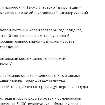
линдрический. Также участвует в пронации –
проксимальным комбинированный цилиндрический
чевой кости и 3 кости запястья: ладьевидная,
октевой костью срастается с суставной
сложный эллипсовидный двуосный сустав:
 отведение.
я рядами костей запястья – сложная
оский).
ен, главные связки – коллатеральные связки
речная связка – удерживает запястье –
тный канал, через который идут нервы и сосуды.
стями второго ряда запястья и основаниями
движные 5-100, исключение – большой палец.