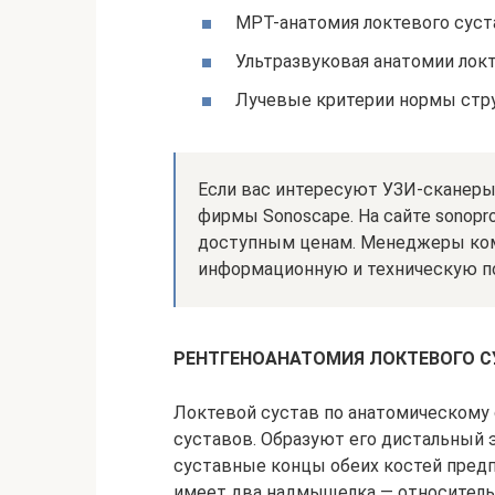
МРТ-анатомия локтевого суст
Ультразвуковая анатомии лок
Лучевые критерии нормы стру
Если вас интересуют УЗИ-сканер
фирмы Sonoscape. На сайте sonopr
доступным ценам. Менеджеры ком
информационную и техническую п
РЕНТГЕНОАНАТОМИЯ ЛОКТЕВОГО С
Локтевой сустав по анатомическому 
суста­вов. Образуют его дистальный
суставные концы обеих костей предп
имеет два надмыщелка — относитель