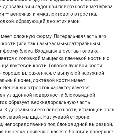
ти дорсальной и ладонной поверхности метафиза
и — венечная и ямка локтевого отростка,
одкой, образующей дно этих ямок.
меет сложную форму. Латеральная часть его
й кости (или так называемым латеральным
 форму блока. Входящая в сустав головка
еняется с головкой мыщелка плечевой кости и с
­ца локтевой кости. Головка лучевой кости
я хорошо вы­раженная, с выпуклой наружной
льный конец локте­вой кости имеет
. Венечный отросток характеризуется
ен у ладонной поверхности блоковидной
ток образует верхнедорсальную часть
. К дорсальной его поверхности, игра­ющей роль
трехглавой мышцы. На лучевой стороне
и, не­посредственно под блоковидной вырезкой,
я вы­резка, сочленяющаяся с боковой поверхно­